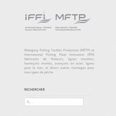
Malagasy Fishing Tackles Production (MFTP) et
International Fishing Float Innovation (IFFI)
fabricants de flotteurs, lignes montées,
hameçons montés, avançons en acier, lignes
pour la mer, et divers autres montages pour
tous types de pêche.
RECHERCHER