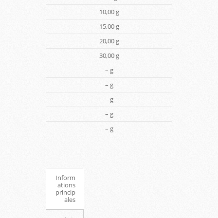
10,00 g
15,00 g
20,00 g
30,00 g
– g
– g
– g
– g
– g
Inform
ations
princip
ales