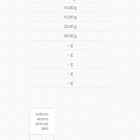
10,00 g
15,00 g
20,00 g
30,00 g
– g
– g
– g
– g
– g
Inform
ations
princip
ales