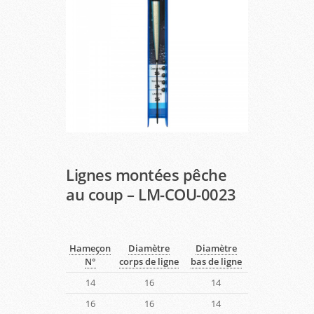
Lignes montées pêche
au coup – LM-COU-0023
Hameçon
Diamètre
Diamètre
N°
corps de ligne
bas de ligne
14
16
14
16
16
14