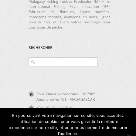
Malagasy Fishing Tackles Production (MFTP) et
International Fishing Float Innovation (IFFI)
fabricants de flotteurs, lignes montées,
hameçons montés, avançons en acier, lignes
pour la mer, et divers autres montages pour
tous types de pêche.
RECHERCHER
Zone Zital Ankorondrano - BP 7565
Antananarivo 101 - MADAGASCAR
+261 (0) 20 22 315 41
En poursuivant votre navigation sur ce site, vous acceptez
direction@mftp-iffi.com
l'utilisation de cookies pour vous garantir la meilleure
expérience sur notre site, et pour nous permettre de mesurer
l'audience.