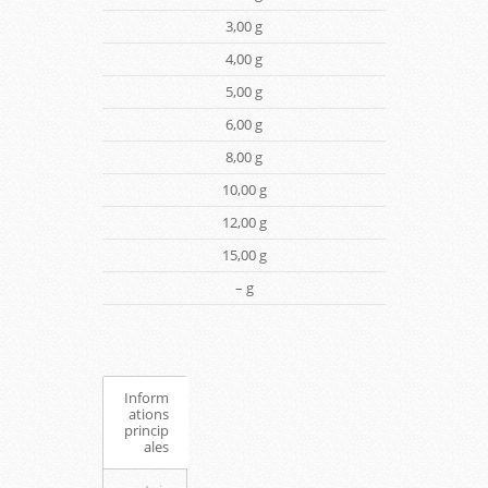
3,00 g
4,00 g
5,00 g
6,00 g
8,00 g
10,00 g
12,00 g
15,00 g
– g
Inform
ations
princip
ales