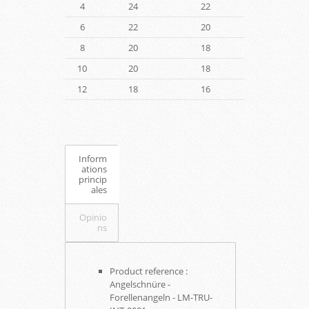
4
24
22
6
22
20
8
20
18
10
20
18
12
18
16
Inform
ations
princip
ales
Opinio
ns
Product reference :
Angelschnüre -
Forellenangeln - LM-TRU-