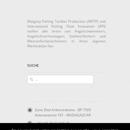
Malgasy Fishing Tackles Production (MFTP) und
International Fishing Float Innovation (IFFI)
stellen alle Arten von Angelschwimmern,
Angelschnürmontagen, Stahlvorfächern und
Meeresfischenschnüren in ihren eigenen
Werkstätten her.
SUCHE
Zone Zital Ankorondrano - BP 7565
Antananarivo 101 - MADAGASCAR
+261 (0) 20 22 315 41