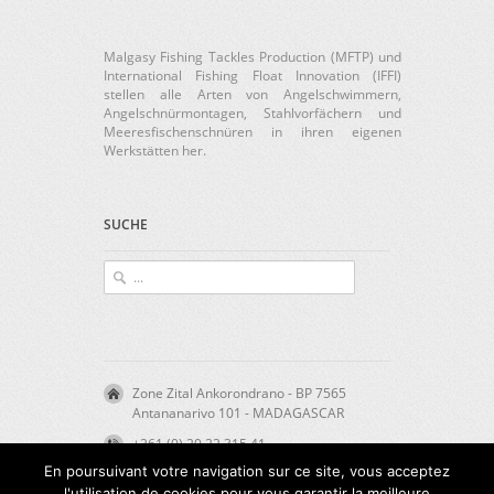
Malgasy Fishing Tackles Production (MFTP) und
International Fishing Float Innovation (IFFI)
stellen alle Arten von Angelschwimmern,
Angelschnürmontagen, Stahlvorfächern und
Meeresfischenschnüren in ihren eigenen
Werkstätten her.
SUCHE
Zone Zital Ankorondrano - BP 7565
Antananarivo 101 - MADAGASCAR
+261 (0) 20 22 315 41
En poursuivant votre navigation sur ce site, vous acceptez
direction@mftp-iffi.com
l'utilisation de cookies pour vous garantir la meilleure