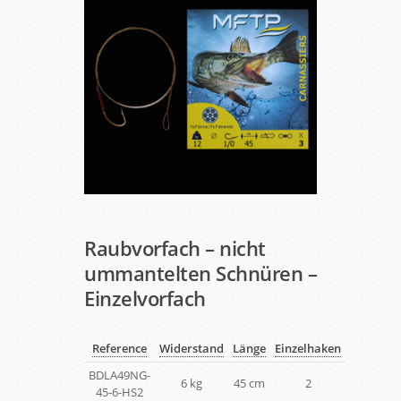
Raubvorfach – nicht
ummantelten Schnüren –
Einzelvorfach
Reference
Widerstand
Länge
Einzelhaken
BDLA49NG-
6 kg
45 cm
2
45-6-HS2