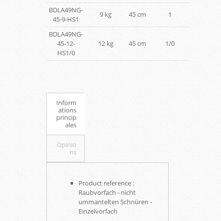
BDLA49NG-
9 kg
45 cm
1
45-9-HS1
BDLA49NG-
45-12-
12 kg
45 cm
1/0
HS1/0
Inform
ations
princip
ales
Opinio
ns
Product reference :
Raubvorfach - nicht
ummantelten Schnüren -
Einzelvorfach