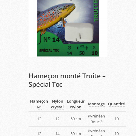
Hameçon monté Truite –
Spécial Toc
Hameçon
Nylon
Longueur
Montage
Quantité
N°
crystal
Nylon
Pyrénéen
12
12
50 cm
10
Bouclé
Pyrénéen
12
14
50 cm
10