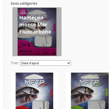
Sous-catégories
Hameçon
monté Mer
Fluocarbone
Trier