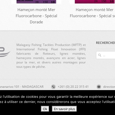
Hameçon monté Mer
Hameçon monté Mer
Fluorocarbone - Spécial
Fluorocarbone - Spécial s
Dorade
RECHERCHE
Malagasy Fishing Tackles Production (MFTP) et
International Fishing Float Innovation (IFFI)
fabricants de flotteurs, lignes montées,
hameçons montés, avançons en acier, lignes
pour la mer, et divers autres montages pour
tous types de pêche.
ntananarivo 101 - MADAGASCAR
+261 (0) 20 22 315 41
directio
 l'utilisation de cookies pour vous garantir la meilleure expérience su
ez à utiliser ce dernier, nous considérerons que vous acceptez l'utilisat
Ok
En savoir plus