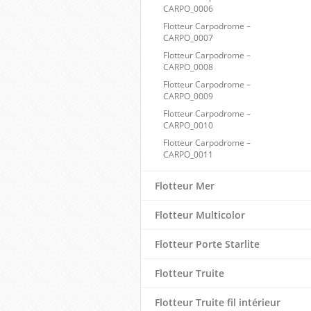
CARPO_0006
Flotteur Carpodrome –
CARPO_0007
Flotteur Carpodrome –
CARPO_0008
Flotteur Carpodrome –
CARPO_0009
Flotteur Carpodrome –
CARPO_0010
Flotteur Carpodrome –
CARPO_0011
Flotteur Mer
Flotteur Multicolor
Flotteur Porte Starlite
Flotteur Truite
Flotteur Truite fil intérieur