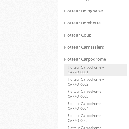
Flotteur Bolognaise
Flotteur Bombette
Flotteur Coup
Flotteur Carnassiers
Flotteur Carpodrome
Flotteur Carpodrome –
CARPO_0001
Flotteur Carpodrome –
CARPO_0002
Flotteur Carpodrome –
CARPO_0003
Flotteur Carpodrome –
CARPO_0004
Flotteur Carpodrome –
CARPO_0005
Flotteur Carpodrome –