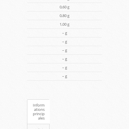
0,60 g
0,80 g
1,00 g
– g
– g
– g
– g
– g
– g
Inform
ations
princip
ales