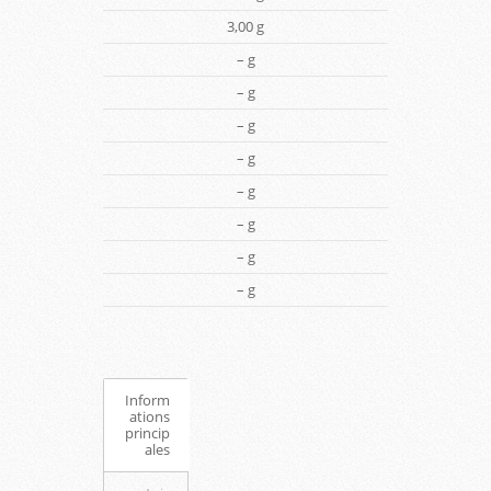
3,00 g
– g
– g
– g
– g
– g
– g
– g
– g
Inform
ations
princip
ales