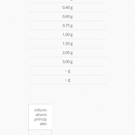
0,40 g
0,60 g
0,75 g
1,00 g
1,50 g
2,00 g
3,00 g
– g
– g
Inform
ations
princip
ales