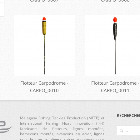
Flotteur Carpodrome -
Flotteur Carpodrome -
CARPO_0010
CARPO_0011
RECHERCHE
Malagasy Fishing Tackles Production (MFTP) et
International Fishing Float Innovation (IFFI)
fabricants de flotteurs, lignes montées,
hameçons montés, avançons en acier, lignes
pour la mer, et divers autres montages pour