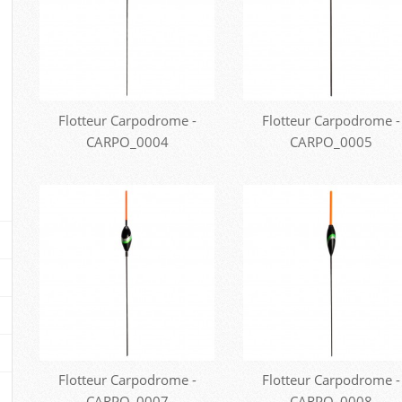
Flotteur Carpodrome -
Flotteur Carpodrome -
CARPO_0004
CARPO_0005
Flotteur Carpodrome -
Flotteur Carpodrome -
CARPO_0007
CARPO_0008