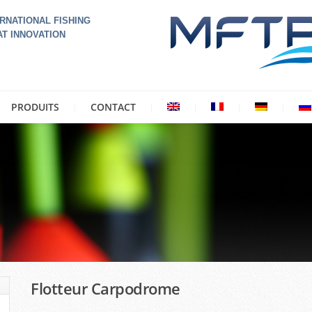
RNATIONAL FISHING
AT INNOVATION
PRODUITS
CONTACT
Flotteur Carpodrome