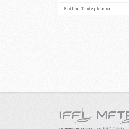
Flotteur Truite plombée