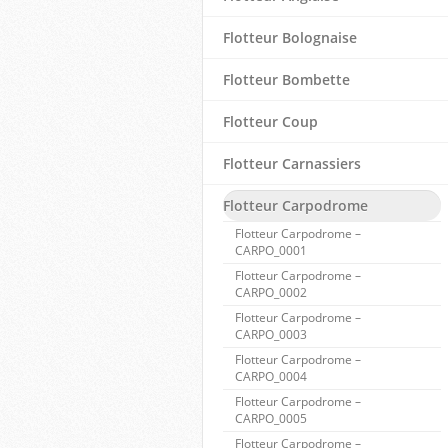
Flotteur Bolognaise
Flotteur Bombette
Flotteur Coup
Flotteur Carnassiers
Flotteur Carpodrome
Flotteur Carpodrome –
CARPO_0001
Flotteur Carpodrome –
CARPO_0002
Flotteur Carpodrome –
CARPO_0003
Flotteur Carpodrome –
CARPO_0004
Flotteur Carpodrome –
CARPO_0005
Flotteur Carpodrome –