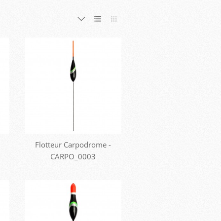
Flotteur Carpodrome -
CARPO_0003