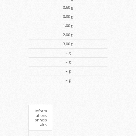
0,60 g
0,80 g
1,00 g
2,00 g
3,00 g
– g
– g
– g
– g
Inform
ations
princip
ales