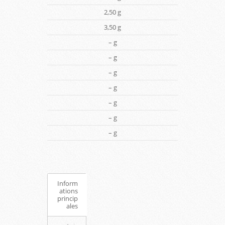
2,50 g
3,50 g
– g
– g
– g
– g
– g
– g
– g
Inform
ations
princip
ales